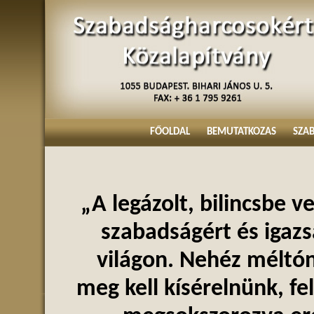
FŐOLDAL
BEMUTATKOZAS
SZA
„A legázolt, bilincsbe 
szabadságért és igazs
világon. Nehéz méltón
meg kell kísérelnünk, fe